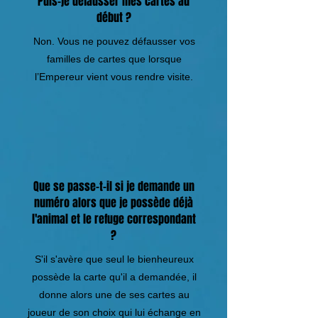
Puis-je défausser mes cartes au
début ?
Non. Vous ne pouvez défausser vos
familles de cartes que lorsque
l’Empereur vient vous rendre visite.
Que se passe-t-il si je demande un
numéro alors que je possède déjà
l'animal et le refuge correspondant
?
S'il s'avère que seul le bienheureux
possède la carte qu'il a demandée, il
donne alors une de ses cartes au
joueur de son choix qui lui échange en