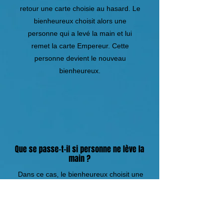
retour une carte choisie au hasard. Le
bienheureux choisit alors une
personne qui a levé la main et lui
remet la carte Empereur. Cette
personne devient le nouveau
bienheureux.
Que se passe-t-il si personne ne lève la
main ?
Dans ce cas, le bienheureux choisit une
personne qui lui donne une carte au
hasard. En échange, le bienheureux
choisit une de ces cartes et l'échange.